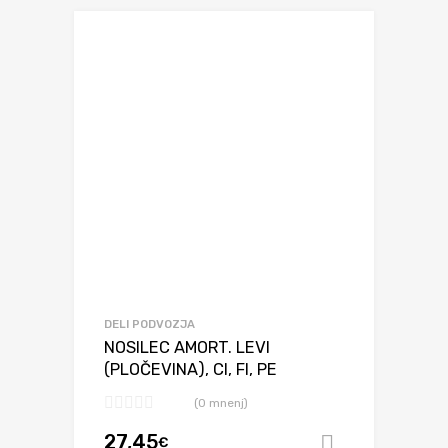
DELI PODVOZJA
NOSILEC AMORT. LEVI
(PLOČEVINA), CI, FI, PE
(0 mnenj)
27,45
€
Dodaj v ko