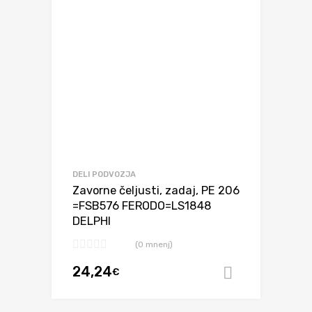
DELI PODVOZJA
Zavorne čeljusti, zadaj, PE 206
=FSB576 FERODO=LS1848
DELPHI
(0 mnenj)
24,24
€
Dodaj v ko