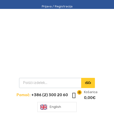
Prijava / Registracija
IŠČI
Košarica
0
Pomoč:
+386 (2) 300 20 60
0,00
€
English