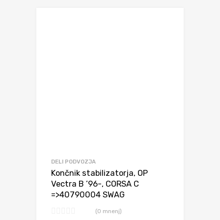
DELI PODVOZJA
Končnik stabilizatorja, OP
Vectra B ’96-, CORSA C
=>40790004 SWAG
(0 mnenj)