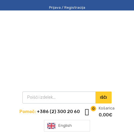
Prijava / Registracija
IŠČI
Košarica
0
Pomoč:
+386 (2) 300 20 60
0,00
€
English