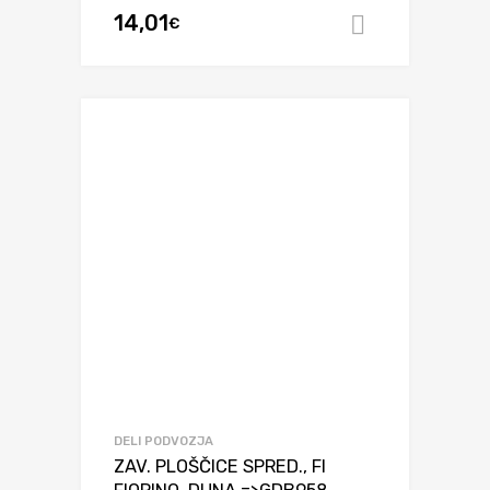
14,01
€
Dodaj v ko
DELI PODVOZJA
ZAV. PLOŠČICE SPRED., FI