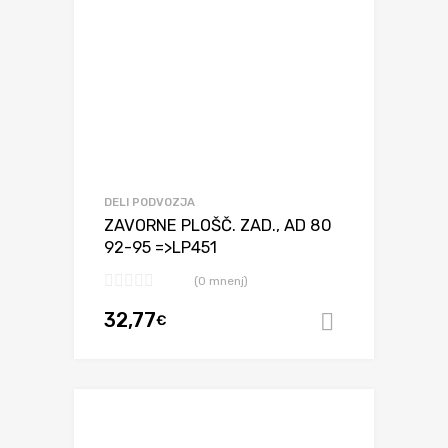
DELI PODVOZJA
ZAVORNE PLOŠČ. ZAD., AD 80
92-95 =>LP451
(0 mnenj)
32,77
€
Dodaj v ko