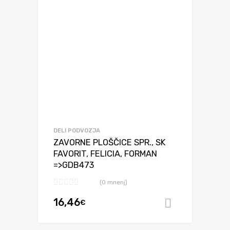
DELI PODVOZJA
ZAVORNE PLOŠČICE SPR., SK
FAVORIT, FELICIA, FORMAN
=>GDB473
(0 mnenj)
16,46
€
Dodaj v ko