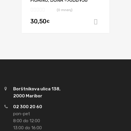
FIORINO, DUNA =>GDB958
(0 mnenj)
30,50
€
Dodaj v ko
Borštnikova ulica 138,
2000 Maribor
02 300 20 60
pon-pet
8:00 do 12:00
13:00 do 16:00