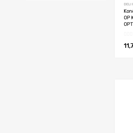
DELI
Konč
OP 
OPT
11,