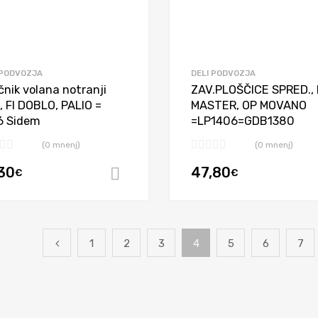
 PODVOZJA
DELI PODVOZJA
čnik volana notranji
ZAV.PLOŠČICE SPRED.,
, FI DOBLO, PALIO =
MASTER, OP MOVANO
6 Sidem
=LP1406=GDB1380
(0 mnenj)
(0 mnenj)
,30
47,80
€
€
Dodaj v košarico
1
2
3
4
5
6
7