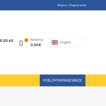
Prijava / Registracija
Košarica
0 20 60
0
English
0,00
€
POŠLJI POVPRAŠEVANJE