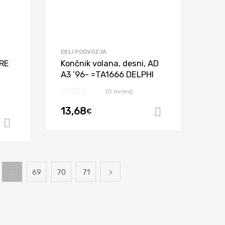
DELI PODVOZJA
 RE
Končnik volana, desni, AD
A3 ’96- =TA1666 DELPHI
(0 mnenj)
13,68
€
Dodaj v koša
Dodaj v košarico
…
69
70
71