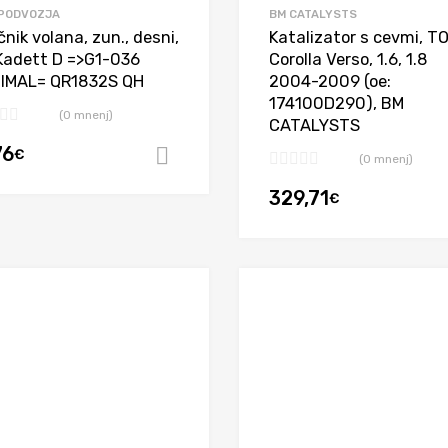
 PODVOZJA
BM CATALYSTS
nik volana, zun., desni,
Katalizator s cevmi, T
Kadett D =>G1-036
Corolla Verso, 1.6, 1.8
IMAL= QR1832S QH
2004-2009 (oe:
174100D290), BM
(0 mnenj)
CATALYSTS
76
€
Dodaj v košarico
(0 mnenj)
329,71
€