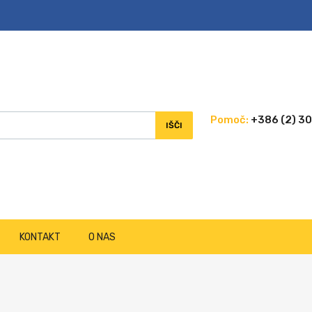
Pomoč:
+386 (2) 30
IŠČI
KONTAKT
O NAS