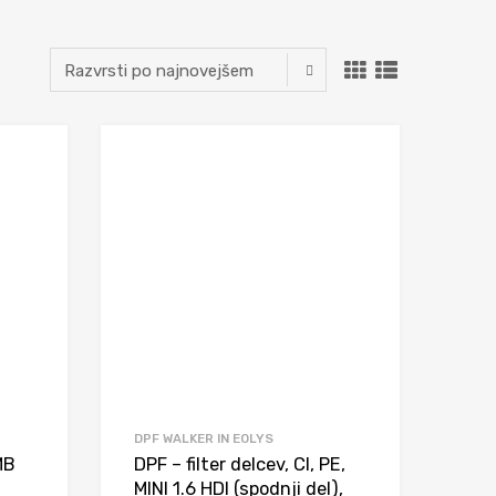
DPF WALKER IN EOLYS
MB
DPF – filter delcev, CI, PE,
MINI 1.6 HDI (spodnji del),