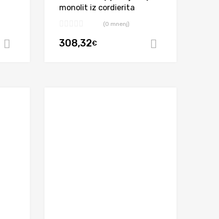
monolit iz cordierita
(0 mnenj)
308,32
€
Dodaj v košarico
Dodaj v koša