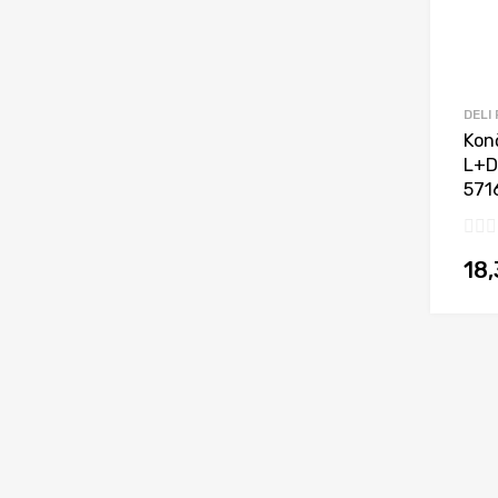
DELI
Kon
L+D
571
18