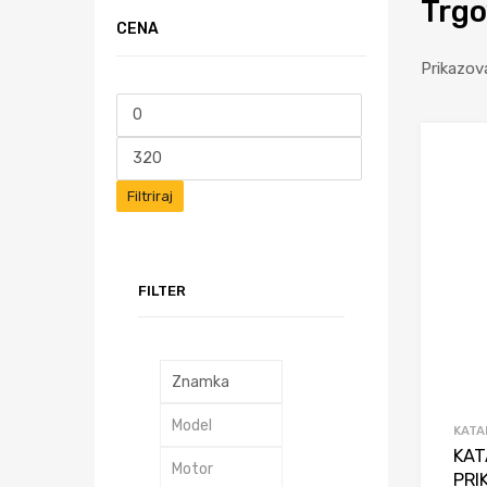
Trgo
CENA
Prikazov
Filtriraj
FILTER
KATA
KAT
PRI