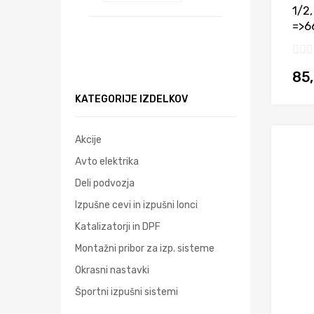
1/2
=>6
85
KATEGORIJE IZDELKOV
Akcije
Avto elektrika
Deli podvozja
Izpušne cevi in izpušni lonci
Katalizatorji in DPF
Montažni pribor za izp. sisteme
Okrasni nastavki
Športni izpušni sistemi