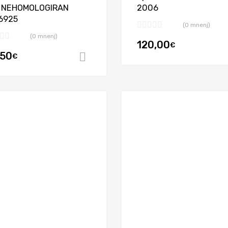
, NEHOMOLOGIRAN
2006
6925
(0 mnenj)
(0 mnenj)
120,00
€
,50
€
Dodaj v košarico