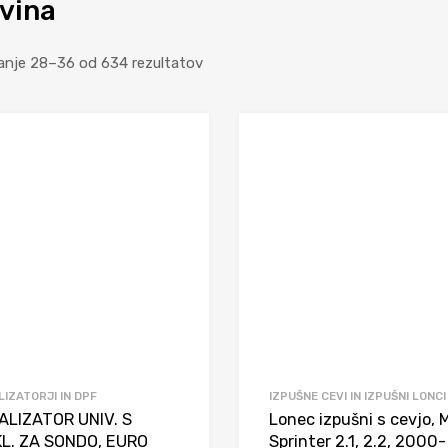
vina
anje 28–36 od 634 rezultatov
LIZATORJI IN DPF
IZPUŠNE CEVI IN IZPUŠNI LONCI
ALIZATOR UNIV. S
Lonec izpušni s cevjo, 
KL. ZA SONDO, EURO
Sprinter 2.1, 2.2, 2000-