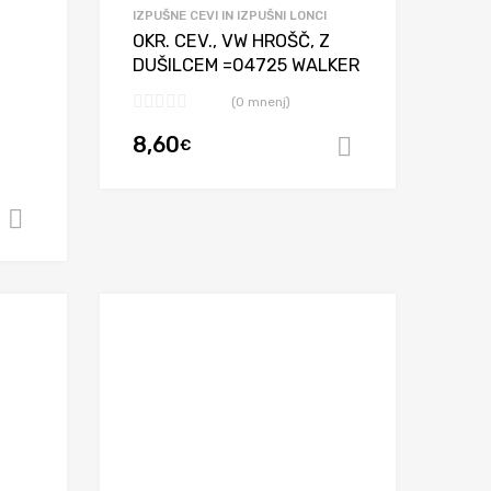
IZPUŠNE CEVI IN IZPUŠNI LONCI
O
OKR. CEV., VW HROŠČ, Z
DUŠILCEM =04725 WALKER
(0 mnenj)
8,60
€
Dodaj v koša
Dodaj v košarico